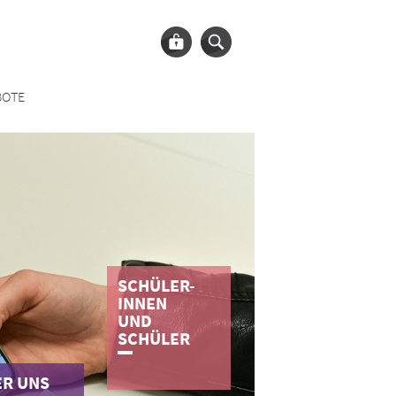
BOTE
SCHÜLER-
INNEN
UND
SCHÜLER
­R­ ­U­N­S