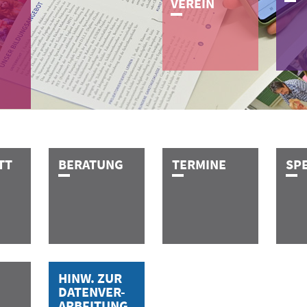
VEREIN
­T­T
B­E­R­A­T­U­N­G
T­E­R­M­I­N­E
S­P­E
T
HINW. ZUR
DATENVER-
ARBEITUNG