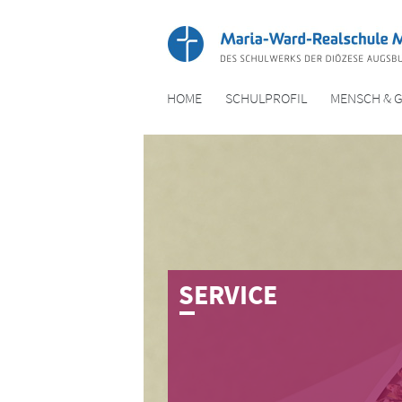
HOME
SCHULPROFIL
MENSCH & 
S­E­R­V­I­C­E