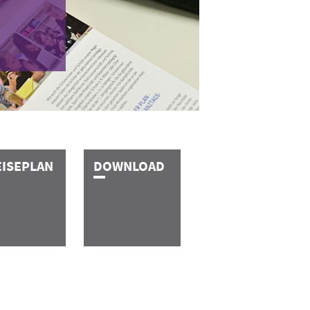
­I­S­E­­­P­L­A­N
D­O­W­N­­­­­­­L­O­A­D