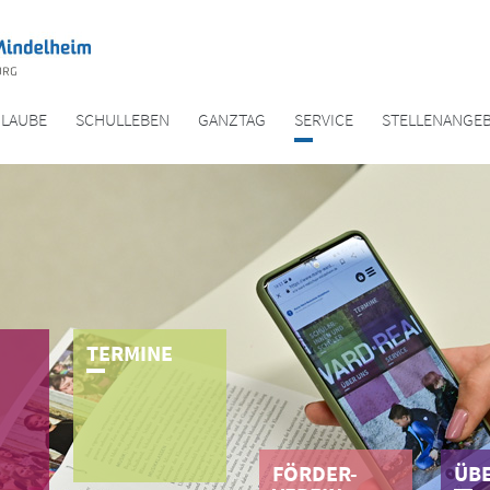
GLAUBE
SCHULLEBEN
GANZTAG
SERVICE
STELLENANGE
T­E­R­M­I­N­E
FÖRDER-
Ü­B­E