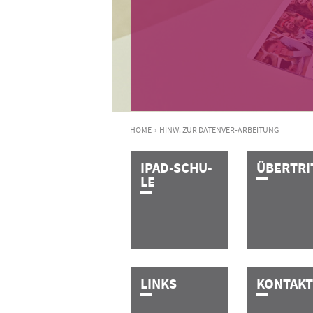
HOME
›
HINW. ZUR
DATENVER-
ARBEITUNG
I­P­A­D­-­S­C­H­U­
Ü­B­E­R­T­R­I
L­E
L­I­N­K­S
K­O­N­T­A­K­