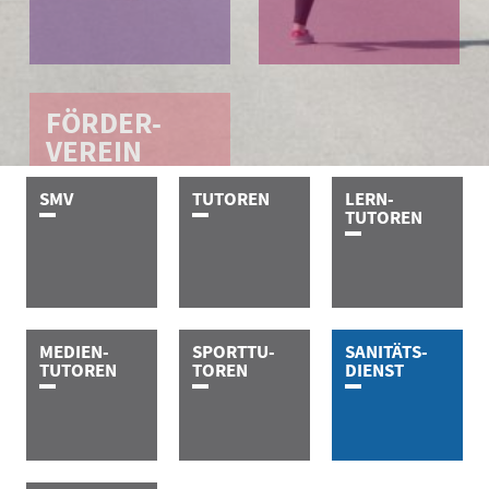
FÖRDER-
VEREIN
S­M­V
T­U­T­O­R­E­N
LERN-
TUTOREN
MEDIEN-
SPORTTU-
SANITÄTS-
TUTOREN
TOREN
DIENST