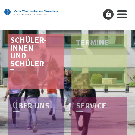
SCHÜLER-
T­E­R­M­I­N­E
INNEN
UND
SCHÜLER
Ü­B­E­R­ ­U­N­S
S­E­R­V­I­C­E