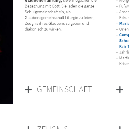
Glaubenerfahrung,
sie ermöglichen die
Morge
Begegnung mit Gott. Sie laden die ganze
Fußwa
Schulgemeinschaft ein, als
Absch
Glaubensgemeinschaft Liturgie zu feiern,
Exkur
Zeugnis ihres Glaubens zu geben und
Mari
diakonisch zu wirken.
Orien
Comp
Schu
Fair
Jährl
Marti
Krise
GEMEINSCHAFT
ZEUGNIS