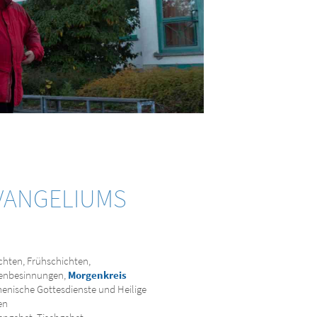
EVANGELIUMS
hten, Frühschichten,
enbesinnungen,
Morgenkreis
nische Gottesdienste und Heilige
en