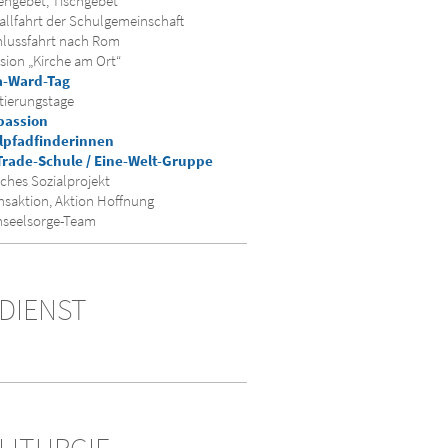
ngebet, Tischgebet
llfahrt der Schulgemeinschaft
lussfahrt nach Rom
sion „Kirche am Ort“
a-Ward-Tag
tierungstage
assion
lpfadfinderinnen
-Trade-Schule / Eine-Welt-Gruppe
iches Sozialprojekt
nsaktion, Aktion Hoffnung
nseelsorge-Team
DIENST
LITURGIE