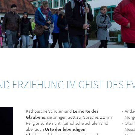
D ERZIEHUNG IM GEIST DES 
Katholische Schulen sind
Lernorte des
Andac
Glaubens
, sie bringen Gott zur Sprache, z.B. im
Morg
Religionsunterricht. Katholische Schulen sind
Ökume
aber auch
Orte der lebendigen
Mess